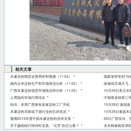
相关文章
·
木薯淀粉期货走势周评和预测（11.03）
*
·
国家发明专利“马
·
国内玉米淀粉生产和市场情况分析（11.02）
*
·
收储传言满天飞
·
广西木薯淀粉现货市场情况和分析（11.03）
*
·
10月29日美玉
·
上周国内市场行情综合
*
·
中国将连续第三年大
·
快讯：本周广西将有多家淀粉工厂开机
·
10月29日 泰
·
木薯淀粉关联或下游行业的生存状况
*
·
10月29日泰国
·
预测2015年度中国木薯淀粉的供求关系
*
·
29日广西东兴
·
关于越南粉行情何时见底，“元芳”你怎么看？
*
·
东兴检验检疫局