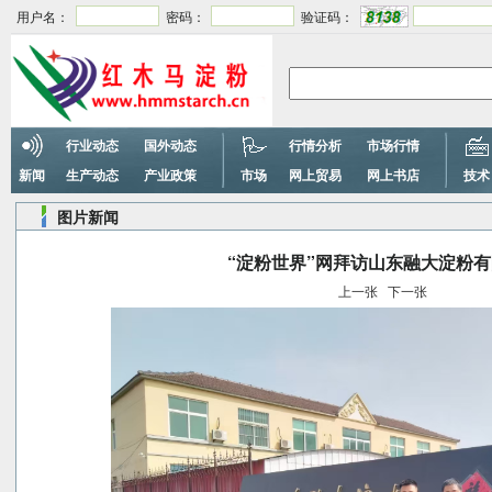
用户名：
密码：
验证码：
行业动态
国外动态
行情分析
市场行情
新闻
生产动态
产业政策
市场
网上贸易
网上书店
技术
图片新闻
“淀粉世界”网拜访山东融大淀粉
上一张
下一张