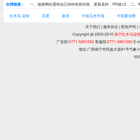
·友情链接：
一、链接网站需有自己的特色和内容，更新及时，PR值≥3。 二
红木马 淀粉
百度
新浪
中国玉米市场
中国薯业网
关于我们
|
服务协议
|
豁免声明
|
Copyright @ 2003-2010
南宁红木马淀
广告部:
0771-5891092
客服部:
0771-5891092
E-m
地址:广西南宁市民族大道81号气象小
桂I