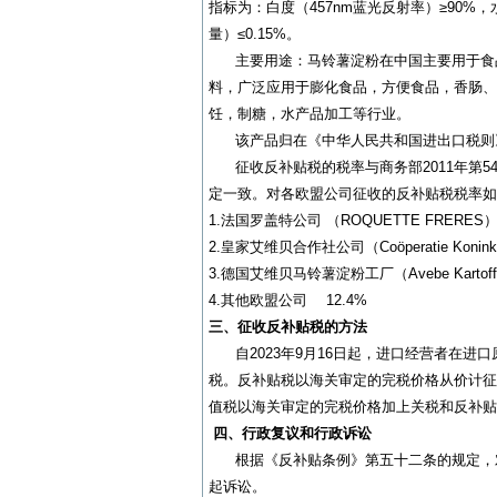
指标为：白度（457nm蓝光反射率）≥90%，水
量）≤0.15%。
主要用途：马铃薯淀粉在中国主要用于食品
料，广泛应用于膨化食品，方便食品，香肠、
饪，制糖，水产品加工等行业。
该产品归在《中华人民共和国进出口税则》：1
征收反补贴税的税率与商务部2011年第54号公
定一致。对各欧盟公司征收的反补贴税税率如
1.法国罗盖特公司 （ROQUETTE FRERES）
2.皇家艾维贝合作社公司（Coöperatie Koninklij
3.德国艾维贝马铃薯淀粉工厂（Avebe Kartoffelsta
4.其他欧盟公司 12.4%
三、征收反补贴税的方法
自2023年9月16日起，进口经营者在进
税。反补贴税以海关审定的完税价格从价计征
值税以海关审定的完税价格加上关税和反补贴
四、行政复议和行政诉讼
根据《反补贴条例》第五十二条的规定，对
起诉讼。