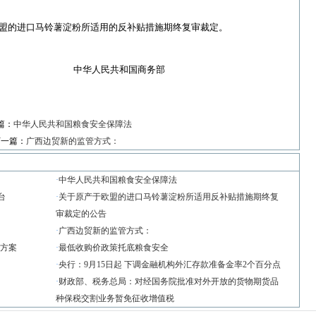
·
·
的进口马铃薯淀粉所适用的反补贴措施期终复审裁定。
·
·
和国商务部
·
篇：
中华人民共和国粮食安全保障法
下一篇：
广西边贸新的监管方式：
·
中华人民共和国粮食安全保障法
台
·
关于原产于欧盟的进口马铃薯淀粉所适用反补贴措施期终复
审裁定的公告
·
广西边贸新的监管方式：
划方案
·
最低收购价政策托底粮食安全
·
央行：9月15日起 下调金融机构外汇存款准备金率2个百分点
·
财政部、税务总局：对经国务院批准对外开放的货物期货品
种保税交割业务暂免征收增值税