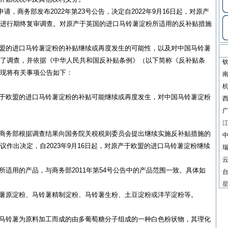
·
请，商务部发布2022年第23号公告，决定自2022年9月16日起，对原产
·
进行期终复审调查。对原产于英国的进口马铃薯淀粉所适用的反补贴措施
·
·
的进口马铃薯淀粉的补贴继续或再度发生的可能性，以及对中国马铃薯
·
了调查，并依据《中华人民共和国反补贴条例》（以下简称《反补贴条
·
现将有关事项公告如下：
·
·
欧盟的进口马铃薯淀粉的补贴可能继续或再度发生，对中国马铃薯淀粉
·
·
·
务部根据调查结果向国务院关税税则委员会提出继续实施反补贴措施的
·
作出决定，自2023年9月16日起，对原产于欧盟的进口马铃薯淀粉继续
·
·
用的产品，与商务部2011年第54号公告中的产品范围一致。具体如
·
·
原淀粉、马铃薯精制淀粉、马铃薯生粉、土豆淀粉或洋芋淀粉等。
·
·
铃薯为原料加工而成的由多葡萄糖分子组成的一种白色粉状物，其理化
·