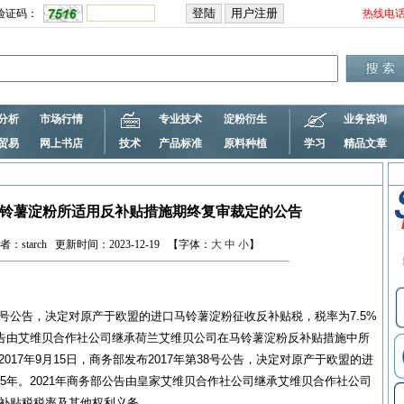
验证码：
热线电
分析
市场行情
专业技术
淀粉衍生
业务咨询
贸易
网上书店
技术
产品标准
原料种植
学习
精品文章
铃薯淀粉所适用反补贴措施期终复审裁定的公告
tarch 更新时间：2023-12-19 【字体：
大
中
小
】
54号公告，决定对原产于欧盟的进口马铃薯淀粉征收反补贴税，税率为7.5%
务部公告由艾维贝合作社公司继承荷兰艾维贝公司在马铃薯淀粉反补贴措施中所
017年9月15日，商务部发布2017年第38号公告，决定对原产于欧盟的进
·
5年。2021年商务部公告由皇家艾维贝合作社公司继承艾维贝合作社公司
·
反补贴税税率及其他权利义务。