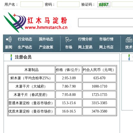
用户名：
密码：
验证码：
行业动态
国外动态
行情分析
市场行情
新闻
生产动态
产业政策
市场
网上贸易
网上书店
技术
注册会员
木薯制品
价格（铢/公斤）
约合人民币（元/吨）
鲜木薯（平均含粉率25%）
2.95-3.09
635-670
木薯干片（大城府）
7.80-7.90
1690-1710
木薯干片（春武里府）
7.95-8.00
1725-1735
普通木薯淀粉（曼谷市场价）
15.3-15.6
3315-3385
优质木薯淀粉（曼谷市场价）
16.0-16.5
3470-3580